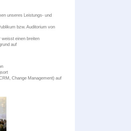
men unseres Leistungs- und
 Publikum bzw. Auditorium von
 weisst einen breiten
grund auf
on
gsort
b, CRM, Change Management) auf